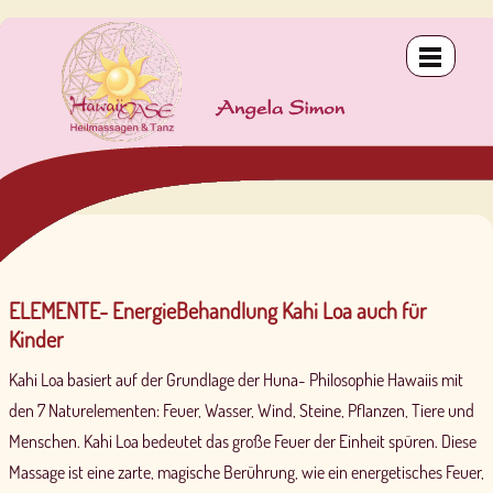
Innere Kind - Körpertherapie
OHANA - Heilbehandlung für Zwei
Delphin-Massage LomiLomi Hawai`i
Basis I „Lomi Lomi Nui & Kahi Loa”
LomiLomi Pohaku
Teneriffa 2024
Vergebung - Heilmeditation & Körpertherapie
GUA SHA - Gesichtsmassage
Kahuna-Massage LomiLomi Nui
Basis II „Huna-Weisheit & Kalana”
IKE & WaiWai
Feeling Dissolve - Energiebehandlung
KAHI LOA - Heilbehandlung
Stone-Massage LomiLomi Pohaku
Special-Basis "Hana Ikehu & Tike Waena"
KALA & Ho´oponopono
Therapeutic Touch - Energiearbeit
UHANE - Seelen Resonanzbehandlung
Atem-Massage LomiLomi Ea Ea
Aufbau I „Ho‘oponopono & Kala”
ELEMENTE- EnergieBehandlung Kahi Loa auch für
Aufbau II „E a la E & Diving Dolphins”
Kinder
Special I „Aloha-Hawaiian Goddess”
Kahi Loa basiert auf der Grundlage der Huna- Philosophie Hawaiis mit
den 7 Naturelementen: Feuer, Wasser, Wind, Steine, Pflanzen, Tiere und
Special II „Mana Points & Holomana”
Menschen. Kahi Loa bedeutet das große Feuer der Einheit spüren. Diese
Massage ist eine zarte, magische Berührung, wie ein energetisches Feuer,