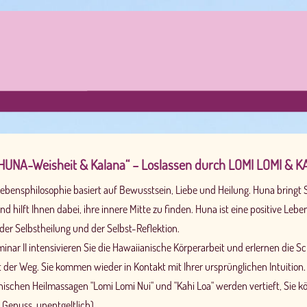
„HUNA-Weisheit & Kalana“ – Loslassen durch LOMI LOMI & K
bensphilosophie basiert auf Bewusstsein, Liebe und Heilung. Huna bringt 
nd hilft Ihnen dabei, ihre innere Mitte zu finden. Huna ist eine positive Leb
der Selbstheilung und der Selbst-Reflektion.
minar II intensivieren Sie die Hawaiianische Körperarbeit und erlernen die
t der Weg. Sie kommen wieder in Kontakt mit Ihrer ursprünglichen Intuition.
nischen Heilmassagen "Lomi Lomi Nui" und "Kahi Loa" werden vertieft, Sie k
Genuss, unentgeltlich).