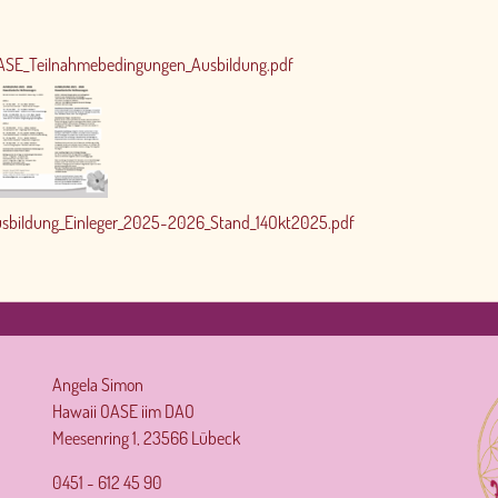
ASE_Teilnahmebedingungen_Ausbildung.pdf
usbildung_Einleger_2025-2026_Stand_14Okt2025.pdf
Angela Simon
Hawaii OASE iim DAO
Meesenring 1, 23566 Lübeck
0451 - 612 45 90