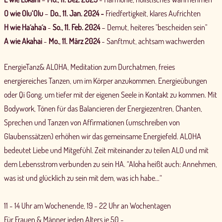
O wie Olu‘Olu
–
Do., 11. Jan. 2024 -
Friedfertigkeit, klares Aufrichten
H wie Ha´aha´a
-
So., 11. Feb. 2024
– Demut, heiteres "bescheiden sein"
A wie Akahai
-
Mo., 11. März 2024
- Sanftmut, achtsam wachwerden
EnergieTanz& ALOHA, Meditation zum Durchatmen, freies
energiereiches Tanzen, um im Körper anzukommen. Energieübungen
oder Qi Gong, um tiefer mit der eigenen Seele in Kontakt zu kommen. Mit
Bodywork, Tönen für das Balancieren der Energiezentren, Chanten,
Sprechen und Tanzen von Affirmationen (umschreiben von
Glaubenssätzen) erhöhen wir das gemeinsame Energiefeld. ALOHA
bedeutet Liebe und Mitgefühl. Zeit miteinander zu teilen ALO und mit
dem Lebensstrom verbunden zu sein HA. “Aloha heißt auch: Annehmen,
was ist und glücklich zu sein mit dem, was ich habe…“
11 - 14 Uhr am Wochenende, 19 - 22 Uhr an Wochentagen
Für Frauen & Männer jeden Alters je 50,-