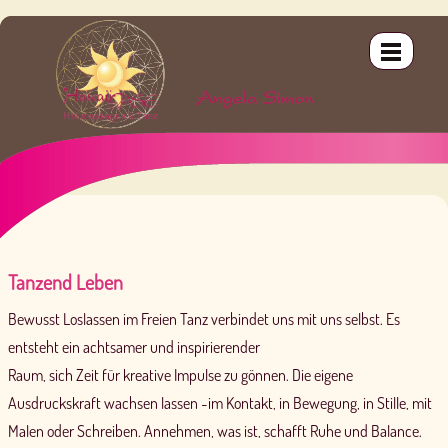
Schwangeren-Massage
Innere Kind - Körpertherapie
OHANA - Heilbehandlung für Zwei
Delphin-Massage LomiLomi Hawai`i
Basis I „Lomi Lomi Nui & Kahi Loa”
LomiLomi Pohaku
Teneriffa 2024
Kinder-Massage
Vergebung - Heilmeditation & Körpertherapie
GUA SHA - Gesichtsmassage
Kahuna-Massage LomiLomi Nui
Basis II „Huna-Weisheit & Kalana”
IKE & WaiWai
Wirkung der Schwangeren-Massage
Feeling Dissolve - Energiebehandlung
KAHI LOA - Heilbehandlung
Stone-Massage LomiLomi Pohaku
Special-Basis "Hana Ikehu & Tike Waena"
KALA & Ho´oponopono
Therapeutic Touch - Energiearbeit
UHANE - Seelen Resonanzbehandlung
Atem-Massage LomiLomi Ea Ea
Aufbau I „Ho‘oponopono & Kala”
Tanzend Leben
Aufbau II „E a la E & Diving Dolphins”
Bewusst Loslassen im Freien Tanz verbindet uns mit uns selbst. Es
Special I „Aloha-Hawaiian Goddess”
entsteht ein achtsamer und inspirierender
Raum, sich Zeit für kreative Impulse zu gönnen. Die eigene
Special II „Mana Points & Holomana”
Ausdruckskraft wachsen lassen -im Kontakt, in Bewegung, in Stille, mit
Malen oder Schreiben. Annehmen, was ist, schafft Ruhe und Balance.